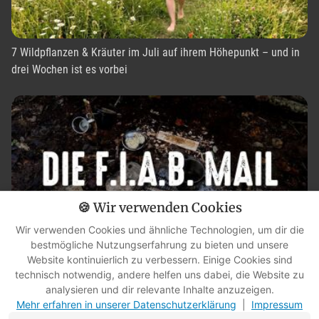
7 Wildpflanzen & Kräuter im Juli auf ihrem Höhepunkt – und in
drei Wochen ist es vorbei
🍪 Wir verwenden Cookies
Wir verwenden Cookies und ähnliche Technologien, um dir die
bestmögliche Nutzungserfahrung zu bieten und unsere
Website kontinuierlich zu verbessern. Einige Cookies sind
technisch notwendig, andere helfen uns dabei, die Website zu
Nur Unkraut? Diese Pflanze kann mehr, als du denkst [FIAB-Mail,
analysieren und dir relevante Inhalte anzuzeigen.
10.07.2026]
Mehr erfahren in unserer Datenschutzerklärung
|
Impressum