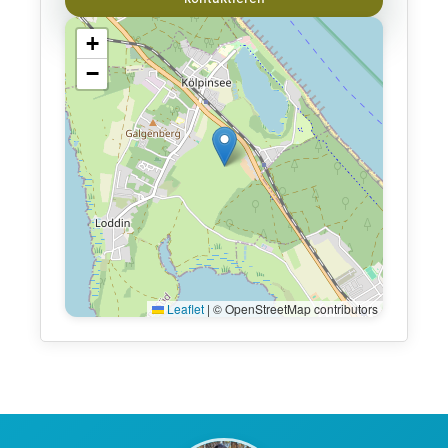
+
−
Leaflet
|
© OpenStreetMap contributors