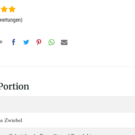
wertungen)
en
Portion
ne Zwiebel