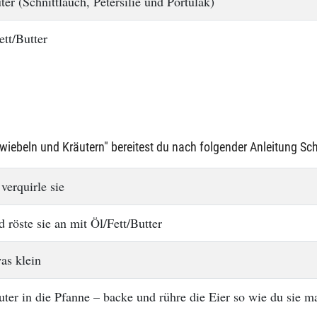
ter (Schnittlauch, Petersilie und Portulak)
ett/Butter
iebeln und Kräutern" bereitest du nach folgender Anleitung Schri
verquirle sie
 röste sie an mit Öl/Fett/Butter
as klein
uter in die Pfanne – backe und rühre die Eier so wie du sie m