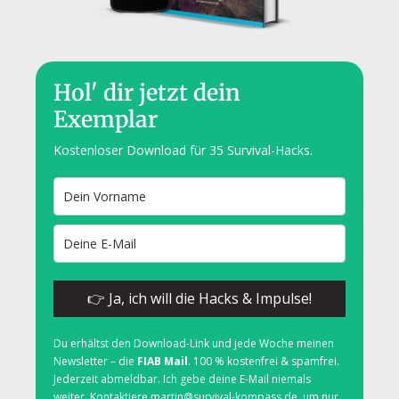
Hol' dir jetzt dein
Exemplar
Kostenloser Download für 35 Survival-Hacks.
👉 Ja, ich will die Hacks & Impulse!
Du erhältst den Download-Link und jede Woche meinen
Newsletter – die
FIAB Mail
. 100 % kostenfrei & spamfrei.
Jederzeit abmeldbar. Ich gebe deine E-Mail niemals
weiter. Kontaktiere martin@survival-kompass.de, um nur