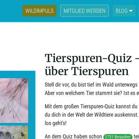
WILDIMPULS
MITGLIED WERDEN
BLOG
Tierspuren-Quiz -
über Tierspuren
Stell dir vor, du bist tief im Wald unterweg
Aber von welchem Tier stammt sie? Ist es 
Mit dem großen Tierspuren-Quiz kannst du 
du dich in der Welt der Wildtiere auskennst
los geht's!
An dem Quiz haben schon
te
2751 Besucher