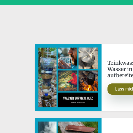
Trinkwass
Wasser in
aufbereit
Lass mic