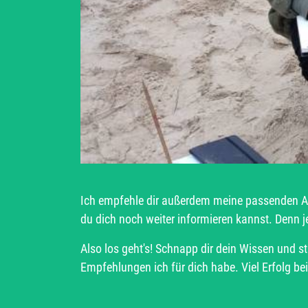
Ich empfehle dir außerdem meine passenden A
du dich noch weiter informieren kannst. Denn
Also los geht's! Schnapp dir dein Wissen und s
Empfehlungen ich für dich habe. Viel Erfolg be