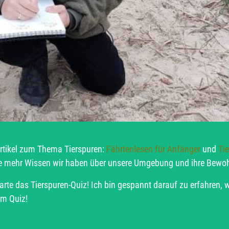
rtikel zum Thema Tierspuren:
Fährtenlesen für Anfänger
und
Ti
 je mehr Wissen wir haben über unsere Umgebung und ihre Bewoh
tarte das Tierspuren-Quiz! Ich bin gespannt darauf zu erfahren,
im Quiz!