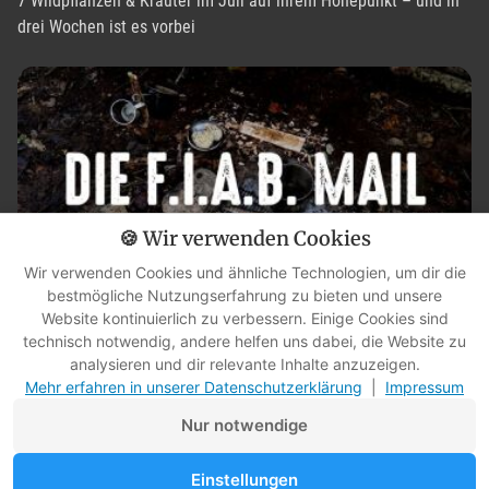
7 Wildpflanzen & Kräuter im Juli auf ihrem Höhepunkt – und in
drei Wochen ist es vorbei
🍪 Wir verwenden Cookies
Wir verwenden Cookies und ähnliche Technologien, um dir die
bestmögliche Nutzungserfahrung zu bieten und unsere
Website kontinuierlich zu verbessern. Einige Cookies sind
technisch notwendig, andere helfen uns dabei, die Website zu
Nur Unkraut? Diese Pflanze kann mehr, als du denkst [FIAB-Mail,
analysieren und dir relevante Inhalte anzuzeigen.
10.07.2026]
Mehr erfahren in unserer Datenschutzerklärung
|
Impressum
Nur notwendige
Einstellungen