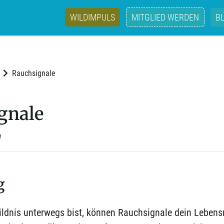
WILDIMPULS
MITGLIED WERDEN
B
Rauchsignale
gnale
n
g
ldnis unterwegs bist, können Rauchsignale dein Lebensre