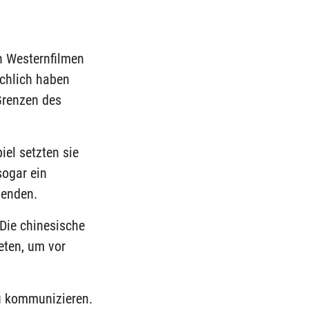
n Westernfilmen
ächlich haben
Grenzen des
el setzten sie
sogar ein
senden.
 Die chinesische
eten, um vor
u kommunizieren.