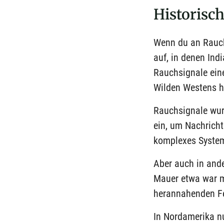
Historisc
Wenn du an Rauch
auf, in denen Ind
Rauchsignale eine
Wilden Westens h
Rauchsignale wurd
ein, um Nachricht
komplexes System,
Aber auch in ande
Mauer etwa war m
herannahenden F
In Nordamerika n