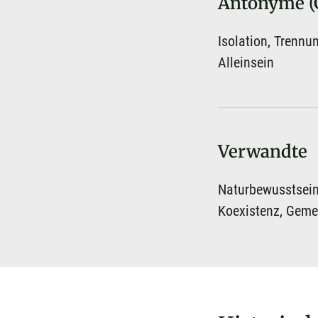
Antonyme (
Isolation, Trennu
Alleinsein
Verwandte
Naturbewusstsein,
Koexistenz, Gemei