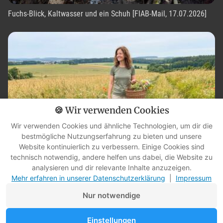
Fuchs-Blick, Kaltwasser und ein Schuh [FIAB-Mail, 17.07.2026]
🍪 Wir verwenden Cookies
Wir verwenden Cookies und ähnliche Technologien, um dir die
bestmögliche Nutzungserfahrung zu bieten und unsere
Website kontinuierlich zu verbessern. Einige Cookies sind
technisch notwendig, andere helfen uns dabei, die Website zu
7 Wildpflanzen & Kräuter im Juli auf ihrem Höhepunkt – und in
analysieren und dir relevante Inhalte anzuzeigen.
drei Wochen ist es vorbei
Mehr erfahren in unserer Datenschutzerklärung
|
Impressum
Nur notwendige
Einstellungen