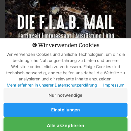
🍪 Wir verwenden Cookies
Wir verwenden Cookies und ähnliche Technologien, um dir die
bestmögliche Nutzungserfahrung zu bieten und unsere
Nur Unkraut? Diese Pflanze kann mehr, als du denkst [FIAB-Mail,
Website kontinuierlich zu verbessern. Einige Cookies sind
technisch notwendig, andere helfen uns dabei, die Website zu
10.07.2026]
analysieren und dir relevante Inhalte anzuzeigen.
Mehr erfahren in unserer Datenschutzerklärung
|
Impressum
Nur notwendige
Einstellungen
Copyright © 2026. Survival-Kompass.de, Martin Gebhardt. Alle Rechte vorbehalten.
Alle akzeptieren