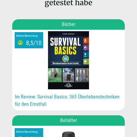
getestet habe
Bücher
Meine Bewertung
8,5/10
Im Review: Survival Basics: 365 Überlebenstechniken
für den Ernstfall
Behälter
Meine Bewertung