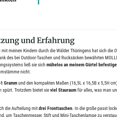
tzung und Erfahrung
g
mit meinen Kindern durch die Wälder Thüringens hat sich die
O
 Dank des bei Outdoor-Taschen und Rucksäcken bewährten MOLLE
ungssystems ließ sie sich
mühelos an meinem Gürtel befestig
aumstämme nicht.
161 Gramm
und den kompakten Maßen (16,5L x 16,5B x 5,5H cm) 
 spürt. Trotzdem bietet sie
viel Stauraum
für alles, was man un
ich die Aufteilung mit
drei Fronttaschen
. In die große passt lo
sind, um Taschenmesser, Stift und Mini-Taschenlampe zu verstau