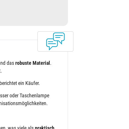
nd das
robuste Material
.
t.
berichtet ein Käufer.
esser oder Taschenlampe
nisationsmöglichkeiten.
en, was viele als
praktisch