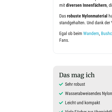
mit
diversen Innenfächern
, d
Das
robuste Nylonmaterial
ha
standgehalten. Und dank der 
Egal ob beim
Wandern
,
Bushc
Fans.
Das mag ich
Sehr robust
Wasserabweisendes Nylon
Leicht und kompakt
Viele Fächer zur übersich