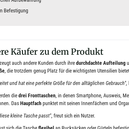
en Befestigung
re Käufer zu dem Produkt
zeugt auch andere Kunden durch ihre
durchdachte Aufteilung
u
ße
, die trotzdem genug Platz für die wichtigsten Utensilien biete
eitet und hat eine perfekte Größe für den alltäglichen Gebrauch",
rden die
drei Fronttaschen
, in denen Smartphone, Ausweis, M
önnen. Das
Hauptfach
punktet mit seinen Innenfächern und Orga
 diese kleine Tasche passt"
, freut sich ein Nutzer.
sst sich die Tasche
flexibel
an Rucksäcken oder Gürteln befestig