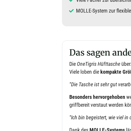
MOLLE-System zur flexibl
Das sagen ande
Die
OneTigris Hüfttasche
über
Viele loben die
kompakte Grö
"Die Tasche ist sehr gut verarb
Besonders hervorgehoben
we
griffbereit verstaut werden k
"Ich bin begeistert, wie viel in
Dank des
MOLLE-Systems
lä