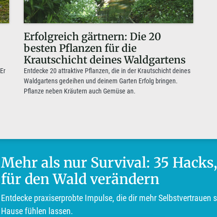
Erfolgreich gärtnern: Die 20
besten Pflanzen für die
Krautschicht deines Waldgartens
 Er
Entdecke 20 attraktive Pflanzen, die in der Krautschicht deines
Waldgartens gedeihen und deinem Garten Erfolg bringen.
Pflanze neben Kräutern auch Gemüse an.
Mehr als nur Survival: 35 Hacks,
für den Wald verändern
Entdecke praxiserprobte Impulse, die dir mehr Selbstvertrauen 
Hause fühlen lassen.