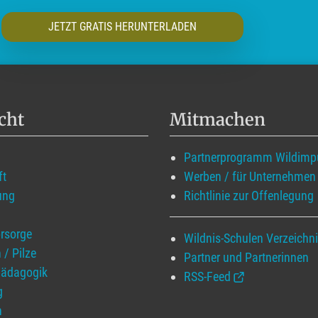
JETZT GRATIS HERUNTERLADEN
cht
Mitmachen
Partnerprogramm Wildimp
ft
Werben / für Unternehmen
ung
Richtlinie zur Offenlegung
rsorge
Wildnis-Schulen Verzeichn
 / Pilze
Partner und Partnerinnen
pädagogik
RSS-Feed
g
n