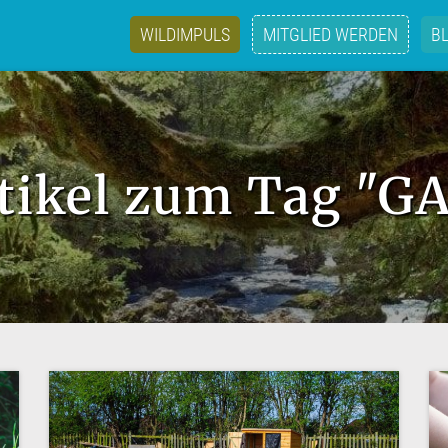
WILDIMPULS
MITGLIED WERDEN
B
rtikel zum Tag "