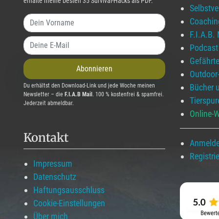
erhalte meine besten 35 Survival-Hacks als PDF.
Selbstv
Coachin
F.I.A.B.
Podcast
Gefährt
Abonnieren
Outdoor
Du erhältst den Download-Link und jede Woche meinen
Bücher 
Newsletter – die
F.I.A.B Mail
. 100 % kostenfrei & spamfrei.
Tierspur
Jederzeit abmeldbar.
Online-W
Kontakt
Anmeld
Registri
Impressum
Datenschutz
Haftungsausschluss
Cookie-Einstellungen
Über mich