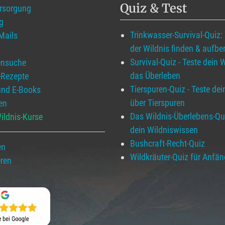
Quiz & Test
ersorgung
g
Trinkwasser-Survival-Quiz:
 Mails
der Wildnis finden & aufber
Survival-Quiz - Teste dein 
ensuche
das Überleben
-Rezepte
Tierspuren-Quiz - Teste de
und E-Books
über Tierspuren
en
Das Wildnis-Überlebens-Qui
ildnis-Kurse
dein Wildniswissen
Bushcraft-Recht-Quiz
en
Wildkräuter-Quiz für Anfän
eren