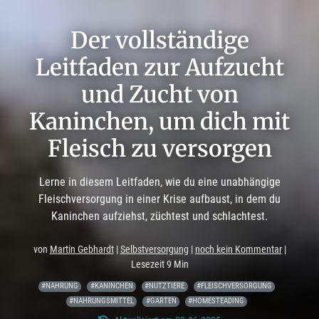
Der vollständige
Leitfaden zur Aufzucht
und Zucht von
Kaninchen, um dich mit
Fleisch zu versorgen
Lerne in diesem Leitfaden, wie du eine unabhängige
Fleischversorgung in einer Krise aufbaust, in dem du
Kaninchen aufziehst, züchtest und schlachtest.
von
Martin Gebhardt
|
Selbstversorgung
|
noch kein Kommentar
|
Lesezeit 9 Min
#NAHRUNG
#KANINCHEN
#NUTZTIERE
#FLEISCHVERSORGUNG
#NAHRUNGSMITTEL
#GARTEN
#HOMESTEADING