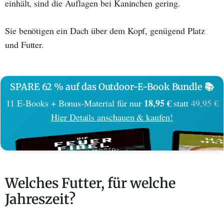
einhält, sind die Auflagen bei Kaninchen gering.
Sie benötigen ein Dach über dem Kopf, genügend Platz
und Futter.
SPARE 62 % auf das Outdoor-E-Book Bundle 📚
18,95 €
11 E-Books + Bonus-Material für nur
statt
49,95 €
Hier Details anschauen & kaufen!
Welches Futter, für welche
Jahreszeit?