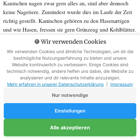
Kaninchen nagen zwar gern alles an, sind aber dennoch
keine Nagetiere. Zumindest wurde dies im Laufe der Zeit
richtig gestellt. Kaninchen gehören zu den Hasenartigen
und wie Hasen, fressen sie gern Grünzeug und Kohlblätter.
Zu ihren Leibspeisen gehören
Löwenzahn
und Klee.
🍪 Wir verwenden Cookies
Wir verwenden Cookies und ähnliche Technologien, um dir die
bestmögliche Nutzungserfahrung zu bieten und unsere
Website kontinuierlich zu verbessern. Einige Cookies sind
technisch notwendig, andere helfen uns dabei, die Website zu
analysieren und dir relevante Inhalte anzuzeigen.
Mehr erfahren in unserer Datenschutzerklärung
|
Impressum
Nur notwendige
Einstellungen
Unterstütze Survival-Kompass
Alle akzeptieren
Mitglied werden
Klee und Löwenzahn lieben Kaninchen
Werbefreie Ratgeber dank Mitgliedern