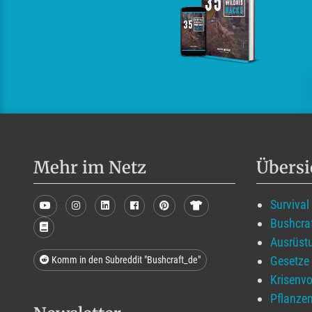
Mehr im Netz
Übersi
Survival
Bushcra
Ausrüst
Gesetze
Komm in den Subreddit "Bushcraft_de"
Krisenvo
Pflanzen