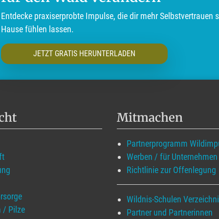
Entdecke praxiserprobte Impulse, die dir mehr Selbstvertrauen 
Hause fühlen lassen.
JETZT GRATIS HERUNTERLADEN
cht
Mitmachen
Partnerprogramm Wildimp
ft
Werben / für Unternehmen
ung
Richtlinie zur Offenlegung
rsorge
Wildnis-Schulen Verzeichn
 / Pilze
Partner und Partnerinnen