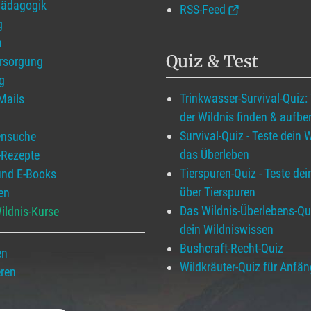
pädagogik
RSS-Feed
g
n
Quiz & Test
ersorgung
g
Trinkwasser-Survival-Quiz:
 Mails
der Wildnis finden & aufber
Survival-Quiz - Teste dein 
ensuche
das Überleben
-Rezepte
Tierspuren-Quiz - Teste de
und E-Books
über Tierspuren
en
Das Wildnis-Überlebens-Qui
ildnis-Kurse
dein Wildniswissen
Bushcraft-Recht-Quiz
en
Wildkräuter-Quiz für Anfän
eren