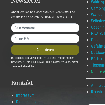
Newsletter
Wildnis
Campin
Abonniere meinen wöchentlichen Newsletter und
Wander
erhalte meine besten 35 Survival-Hacks als PDF.
Selbstv
Coachin
F.I.A.B.
Podcast
Gefährt
Abonnieren
Outdoor
Du erhältst den Download-Link und jede Woche meinen
Bücher 
Newsletter – die
F.I.A.B Mail
. 100 % kostenfrei & spamfrei.
Tierspur
Jederzeit abmeldbar.
Online-W
Kontakt
Anmeld
Registri
Impressum
Datenschutz