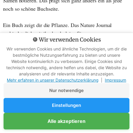
Samen notieren. Das prägt sich ganz anders ein als jede
noch so schöne Buchseite.
Ein Buch zeigt dir die Pflanze. Das Nature Journal
verbindet dich mit ihr durch deine Sinne.
🍪 Wir verwenden Cookies
"Alles, was du nicht gezeichnet hast, hast du nicht
Wir verwenden Cookies und ähnliche Technologien, um dir die
bestmögliche Nutzungserfahrung zu bieten und unsere
gesehen."
Website kontinuierlich zu verbessern. Einige Cookies sind
technisch notwendig, andere helfen uns dabei, die Website zu
(aus dem Buch "The Zen of Seeing")
analysieren und dir relevante Inhalte anzuzeigen.
Mehr erfahren in unserer Datenschutzerklärung
|
Impressum
Nur notwendige
B
ild:
Einstellungen
Unterstütze Survival-Kompass
Alle akzeptieren
Mitglied werden
Werbefreie Ratgeber dank Mitgliedern