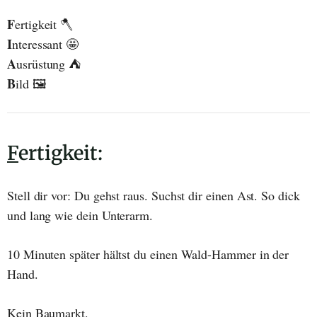
F
ertigkeit 🪓
I
nteressant 🤩
A
usrüstung ⛺
B
ild 🖼️
F
ertigkeit:
Stell dir vor: Du gehst raus. Suchst dir einen Ast. So dick
und lang wie dein Unterarm.
10 Minuten später hältst du einen Wald-Hammer in der
Hand.
Kein Baumarkt.