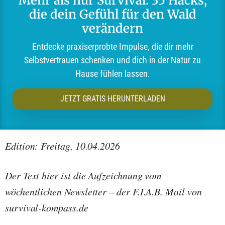
Mehr als nur Survival: 35 Hacks,
die dein Gefühl für den Wald
verändern
Entdecke praxiserprobte Impulse, die dir mehr
Selbstvertrauen schenken und dich in der Natur zu
Hause fühlen lassen.
JETZT GRATIS HERUNTERLADEN
Edition: Freitag, 10.04.2026
Der Text hier ist die Aufzeichnung vom
wöchentlichen Newsletter – der F.I.A.B. Mail von
survival-kompass.de