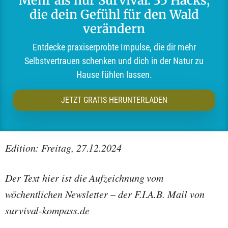
Mehr als nur Survival: 35 Hacks,
die dein Gefühl für den Wald
verändern
Entdecke praxiserprobte Impulse, die dir mehr
Selbstvertrauen schenken und dich in der Natur zu
Hause fühlen lassen.
JETZT GRATIS HERUNTERLADEN
Edition: Freitag, 27.12.2024
Der Text hier ist die Aufzeichnung vom
wöchentlichen Newsletter – der F.I.A.B. Mail von
survival-kompass.de