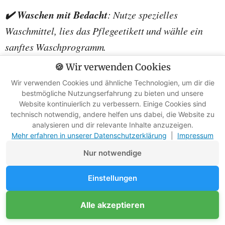
✔️ Waschen mit Bedacht
: Nutze spezielles
Waschmittel, lies das Pflegeetikett und wähle ein
sanftes Waschprogramm.
🍪 Wir verwenden Cookies
✔️ Trocknen mit Geduld
: Lufttrocknung oder ein
Wir verwenden Cookies und ähnliche Technologien, um dir die
Trockner mit niedriger Temperatur verhindern
bestmögliche Nutzungserfahrung zu bieten und unsere
Website kontinuierlich zu verbessern. Einige Cookies sind
Schäden an der Füllung.
technisch notwendig, andere helfen uns dabei, die Website zu
analysieren und dir relevante Inhalte anzuzeigen.
Mehr erfahren in unserer Datenschutzerklärung
|
Impressum
✔️ Lagern wie ein Profi
: Bewahre ihn idealerweise
locker in einem großen Beutel auf, nicht gequetscht
Nur notwendige
im Packsack.
Einstellungen
Das Ergebnis: Ein gut gepflegter Schlafsack hält länger,
Unterstütze Survival-Kompass
Alle akzeptieren
Mitglied werden
bleibt hygienisch und bietet dir auch in kältesten Nächten
Werbefreie Ratgeber dank Mitgliedern