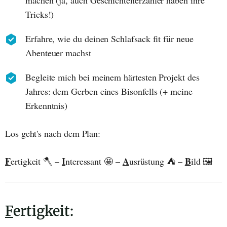
machen (ja, auch Geschichtenerzähler haben ihre
Tricks!)
Erfahre, wie du deinen Schlafsack fit für neue
Abenteuer machst
Begleite mich bei meinem härtesten Projekt des
Jahres: dem Gerben eines Bisonfells (+ meine
Erkenntnis)
Los geht's nach dem Plan:
F
I
A
B
ertigkeit 🪓 –
nteressant 🤩 –
usrüstung ⛺ –
ild 🖼️
F
ertigkeit: