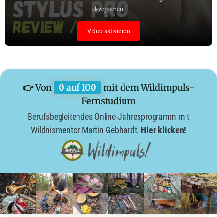
akzeptieren.
Video aktivieren
👉 Von
0 auf 100
mit dem Wildimpuls-
Fernstudium
Berufsbegleitendes Online-Jahresprogramm mit
Wildnismentor Martin Gebhardt.
Hier klicken!