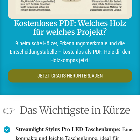
Kostenloses PDF: Welches Holz
für welches Projekt?
9 heimische Hölzer, Erkennungsmerkmale und die
Entscheidungstabelle – kostenlos als PDF. Hole dir den
Holzkompss jetzt!
JETZT GRATIS HERUNTERLADEN
👉
Das Wichtigste in Kürze
Streamlight Stylus Pro LED-Taschenlampe:
Eine
kompakte und leichte Taschenlampe, ideal für