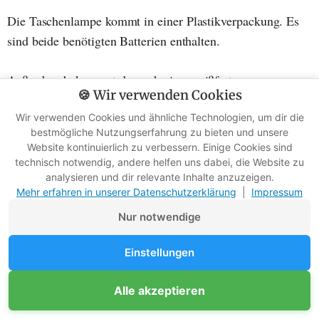
Die Taschenlampe kommt in einer Plastikverpackung. Es
sind beide benötigten Batterien enthalten.
Außerdem bekommst du noch einen reißfesten
🍪 Wir verwenden Cookies
Nylonholster.
Wir verwenden Cookies und ähnliche Technologien, um dir die
bestmögliche Nutzungserfahrung zu bieten und unsere
Website kontinuierlich zu verbessern. Einige Cookies sind
technisch notwendig, andere helfen uns dabei, die Website zu
analysieren und dir relevante Inhalte anzuzeigen.
Mehr erfahren in unserer Datenschutzerklärung
|
Impressum
Nur notwendige
Einstellungen
Unterstütze Survival-Kompass
Alle akzeptieren
Mitglied werden
Werbefreie Ratgeber dank Mitgliedern
Die Streamlight Stylus LED-Taschenlampe wird mit Batterien und