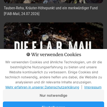
Tauben-Reha, Kräuter-Höhepunkt und ein merkwürdiger Fund
[FIAB-Mail, 24.07.2026]
🍪 Wir verwenden Cookies
Wir verwenden Cookies und ähnliche Technologien, um dir die
bestmögliche Nutzungserfahrung zu bieten und unsere
Website kontinuierlich zu verbessern. Einige Cookies sind
technisch notwendig, andere helfen uns dabei, die Website zu
analysieren und dir relevante Inhalte anzuzeigen.
Fuchs-Blick, Kaltwasser und ein Schuh [FIAB-Mail, 17.07.2026]
Mehr erfahren in unserer Datenschutzerklärung
|
Impressum
Nur notwendige