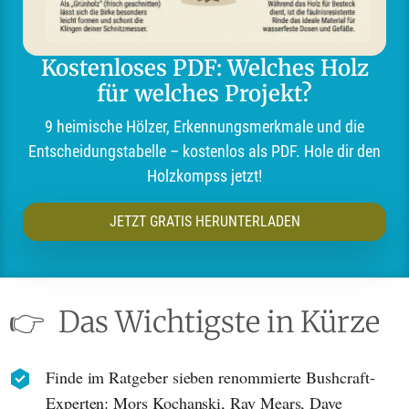
Kostenloses PDF: Welches Holz
für welches Projekt?
9 heimische Hölzer, Erkennungsmerkmale und die
Entscheidungstabelle – kostenlos als PDF. Hole dir den
Holzkompss jetzt!
JETZT GRATIS HERUNTERLADEN
👉
Das Wichtigste in Kürze
Finde im Ratgeber sieben renommierte Bushcraft-
Experten: Mors Kochanski, Ray Mears, Dave