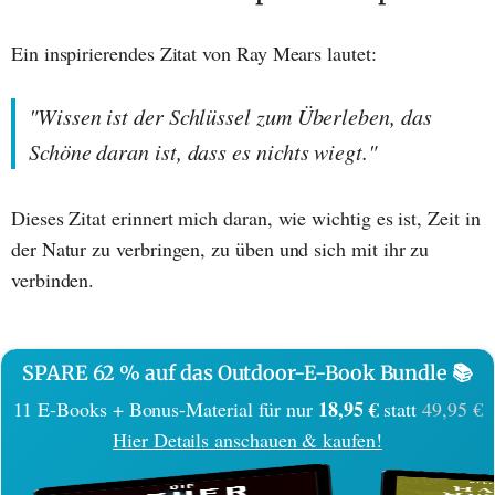
Ein inspirierendes Zitat von Ray Mears lautet:
"Wissen ist der Schlüssel zum Überleben, das
Schöne daran ist, dass es nichts wiegt."
Dieses Zitat erinnert mich daran, wie wichtig es ist, Zeit in
der Natur zu verbringen, zu üben und sich mit ihr zu
verbinden.
SPARE 62 % auf das Outdoor-E-Book Bundle 📚
18,95 €
11 E-Books + Bonus-Material für nur
statt
49,95 €
Hier Details anschauen & kaufen!