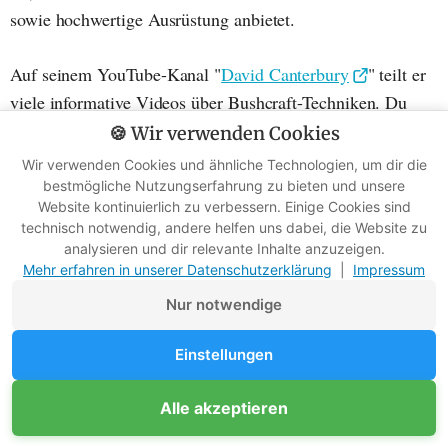
sowie hochwertige Ausrüstung anbietet.
Auf seinem YouTube-Kanal "
David Canterbury
" teilt er
viele informative Videos über Bushcraft-Techniken. Du
kannst ihm auch auf
Facebook
,
Twitter
und
Instagram
🍪 Wir verwenden Cookies
folgen.
Wir verwenden Cookies und ähnliche Technologien, um dir die
bestmögliche Nutzungserfahrung zu bieten und unsere
Website kontinuierlich zu verbessern. Einige Cookies sind
technisch notwendig, andere helfen uns dabei, die Website zu
analysieren und dir relevante Inhalte anzuzeigen.
Mehr erfahren in unserer Datenschutzerklärung
|
Impressum
Nur notwendige
Einstellungen
Unterstütze Survival-Kompass
Alle akzeptieren
Mitglied werden
Werbefreie Ratgeber dank Mitgliedern