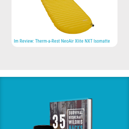
Im Review: Therm-a-Rest NeoAir Xlite NXT Isomatte