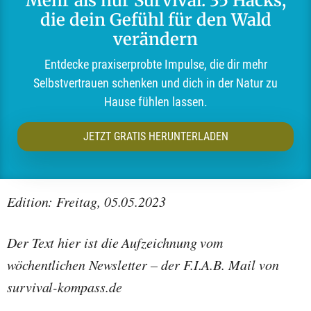
Mehr als nur Survival: 35 Hacks,
die dein Gefühl für den Wald
verändern
Entdecke praxiserprobte Impulse, die dir mehr
Selbstvertrauen schenken und dich in der Natur zu
Hause fühlen lassen.
JETZT GRATIS HERUNTERLADEN
Edition: Freitag, 05.05.2023
Der Text hier ist die Aufzeichnung vom
wöchentlichen Newsletter – der F.I.A.B. Mail von
survival-kompass.de