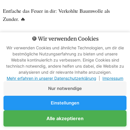
Entfache das Feuer in dir: Verkohlte Baumwolle als
Zunder. 🔥
Hier siehst Du, wie das leuchtende Glühen der verkohlten
🍪 Wir verwenden Cookies
Baumwolle Leben in die Flammen bringt.
Wir verwenden Cookies und ähnliche Technologien, um dir die
bestmögliche Nutzungserfahrung zu bieten und unsere
Website kontinuierlich zu verbessern. Einige Cookies sind
technisch notwendig, andere helfen uns dabei, die Website zu
analysieren und dir relevante Inhalte anzuzeigen.
Mehr erfahren in unserer Datenschutzerklärung
|
Impressum
Nur notwendige
Einstellungen
Unterstütze Survival-Kompass
Alle akzeptieren
Mitglied werden
Werbefreie Ratgeber dank Mitgliedern