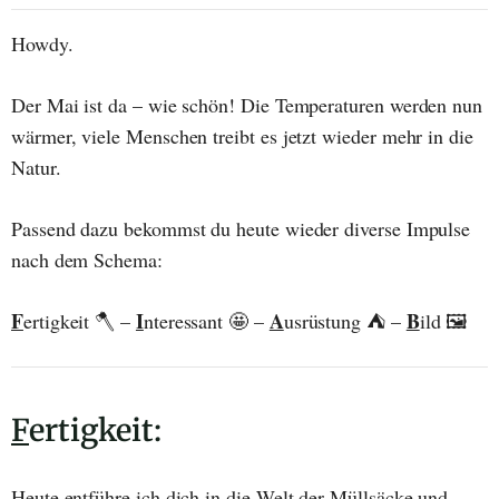
Howdy.
Der Mai ist da – wie schön! Die Temperaturen werden nun
wärmer, viele Menschen treibt es jetzt wieder mehr in die
Natur.
Passend dazu bekommst du heute wieder diverse Impulse
nach dem Schema:
F
I
A
B
ertigkeit 🪓 –
nteressant 🤩 –
usrüstung ⛺ –
ild 🖼️
F
ertigkeit:
Heute entführe ich dich in die Welt der Müllsäcke und