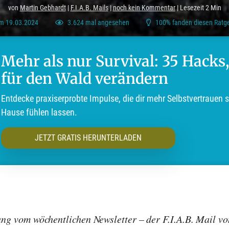
von
Martin Gebhardt
|
F.I.A.B. Mails
|
noch kein Kommentar
| Lesezeit 2 Min
 am 19.03.2024
3.624 mal angesehen
100% fanden diesen Ratgeb
Mehr als nur Survival: 35 Hacks,
für den Wald verändern
Entdecke praxiserprobte Impulse, die dir mehr Selbstvertrauen 
Hause fühlen lassen.
JETZT GRATIS HERUNTERLADEN
nung vom wöchentlichen Newsletter – der F.I.A.B. Mail v