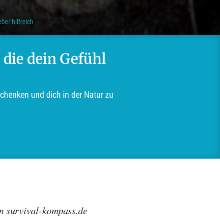
er hilfreich
 die dein Gefühl
schenken und dich in der Natur zu
on survival-kompass.de