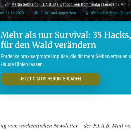
von
Martin Gebhardt
|
F.I.A.B. Mails
|
noch kein Kommentar
| Lesezeit 2 Min
t am 21.11.2023
3.261 mal angesehen
0% fanden diesen Ratgebe
Mehr als nur Survival: 35 Hacks,
für den Wald verändern
Entdecke praxiserprobte Impulse, die dir mehr Selbstvertrauen 
Hause fühlen lassen.
JETZT GRATIS HERUNTERLADEN
nung vom wöchentlichen Newsletter – der F.I.A.B. Mail v