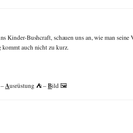
ins Kinder-Bushcraft, schauen uns an, wie man seine
g kommt auch nicht zu kurz.
A
B
 –
usrüstung ⛺ –
ild 🖼️