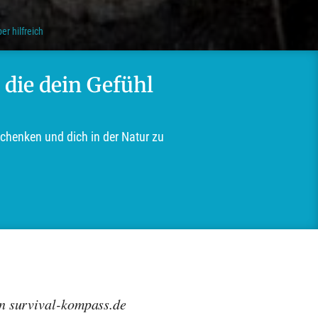
r hilfreich
 die dein Gefühl
schenken und dich in der Natur zu
on survival-kompass.de