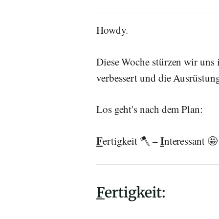
Howdy.
Diese Woche stürzen wir uns 
verbessert und die Ausrüstun
Los geht's nach dem Plan:
F
I
ertigkeit 🪓 –
nteressant 
F
ertigkeit: