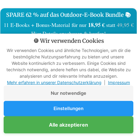
SPARE 62 % auf das Outdoor-E-Book Bundle 📚
18,95 €
11 E-Books + Bonus-Material für nur
statt
49,95 €
Hier Details anschauen & kaufen!
🍪 Wir verwenden Cookies
Wir verwenden Cookies und ähnliche Technologien, um dir die
bestmögliche Nutzungserfahrung zu bieten und unsere
Website kontinuierlich zu verbessern. Einige Cookies sind
technisch notwendig, andere helfen uns dabei, die Website zu
Was ich an der Goal Zero Yeti
analysieren und dir relevante Inhalte anzuzeigen.
500x nicht so mag
Mehr erfahren in unserer Datenschutzerklärung
|
Impressum
Nur notwendige
Der Aufladevorgang war am Anfang ungewiss: Das
Einstellungen
war jedenfalls bei mir so, ob es immer so ist, kann
ich schwer sagen.
Unterstütze Survival-Kompass
Alle akzeptieren
Mitglied werden
Werbefreie Ratgeber dank Mitgliedern
Die blaue Leuchte blinkt beim Aufladen vorn und