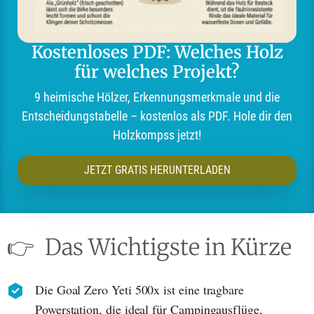
Kostenloses PDF: Welches Holz
für welches Projekt?
9 heimische Hölzer, Erkennungsmerkmale und die
Entscheidungstabelle – kostenlos als PDF. Hole dir den
Holzkompss jetzt!
JETZT GRATIS HERUNTERLADEN
👉
Das Wichtigste in Kürze
Die Goal Zero Yeti 500x ist eine tragbare
Powerstation, die ideal für Campingausflüge,