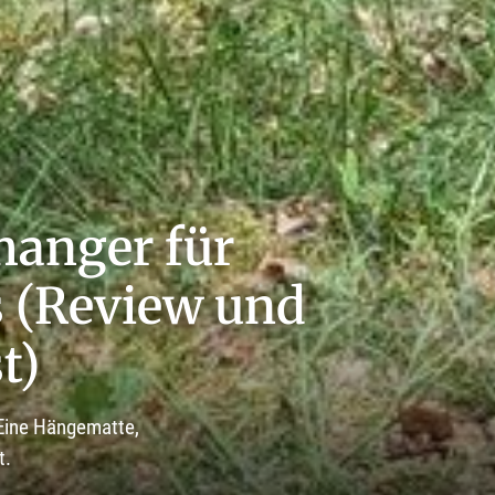
anger für
s (Review und
t)
 Eine Hängematte,
t.