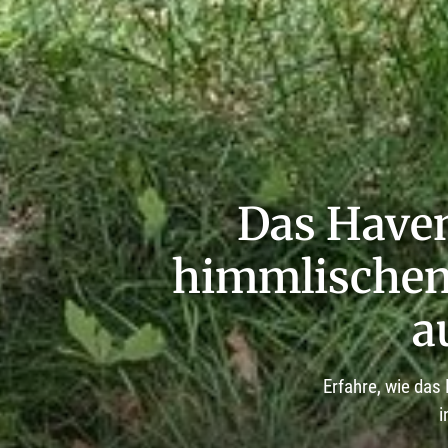
Das Have
himmlischen 
a
Erfahre, wie das
i