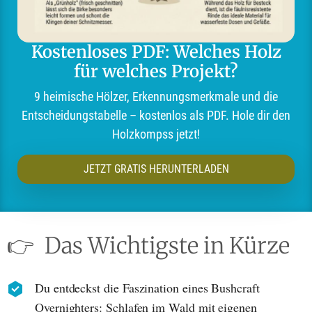
Kostenloses PDF: Welches Holz
für welches Projekt?
9 heimische Hölzer, Erkennungsmerkmale und die
Entscheidungstabelle – kostenlos als PDF. Hole dir den
Holzkompss jetzt!
JETZT GRATIS HERUNTERLADEN
👉
Das Wichtigste in Kürze
Du entdeckst die Faszination eines Bushcraft
Overnighters: Schlafen im Wald mit eigenen