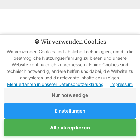
SPARE 62 % auf das Outdoor-E-Book Bundle 📚
🍪 Wir verwenden Cookies
18,95 €
11 E-Books + Bonus-Material für nur
statt
49,95 €
Wir verwenden Cookies und ähnliche Technologien, um dir die
bestmögliche Nutzungserfahrung zu bieten und unsere
Hier Details anschauen & kaufen!
Website kontinuierlich zu verbessern. Einige Cookies sind
technisch notwendig, andere helfen uns dabei, die Website zu
analysieren und dir relevante Inhalte anzuzeigen.
Mehr erfahren in unserer Datenschutzerklärung
|
Impressum
Nur notwendige
Ausrüstungsliste für Bushcraft
Overnighter
Einstellungen
Unterstütze Survival-Kompass
Alle akzeptieren
Mitglied werden
Ja, etwas Ausrüstung ist toll, denn sie hilft dir bei deiner
Werbefreie Ratgeber dank Mitgliedern
ersten Nacht ungemein.