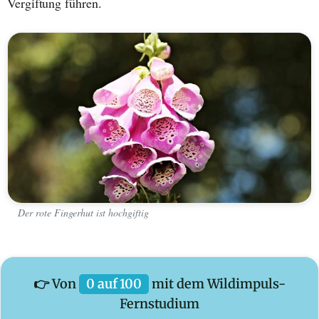
Vergiftung führen.
Der rote Fingerhut ist hochgiftig
👉 Von
0 auf 100
mit dem Wildimpuls-
Fernstudium