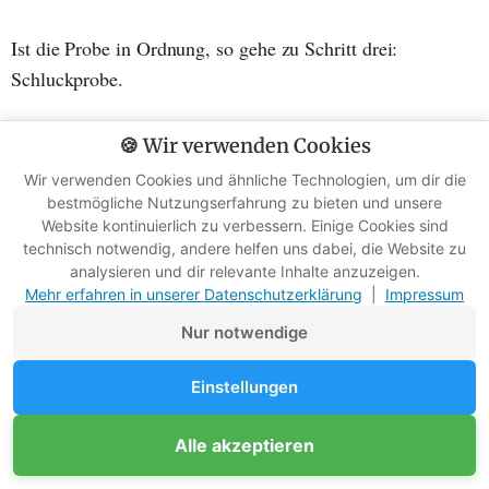
Ist die Probe in Ordnung, so gehe zu Schritt drei:
Schluckprobe.
🍪 Wir verwenden Cookies
3. Schluckprobe
Wir verwenden Cookies und ähnliche Technologien, um dir die
bestmögliche Nutzungserfahrung zu bieten und unsere
Nimm die Probe der Pflanze und schlucke sie herunter.
Website kontinuierlich zu verbessern. Einige Cookies sind
technisch notwendig, andere helfen uns dabei, die Website zu
Warte jetzt unbedingt eine halbe Stunde.
analysieren und dir relevante Inhalte anzuzeigen.
Mehr erfahren in unserer Datenschutzerklärung
|
Impressum
Beobachte deinen Körper. Wie reagiert er in der Zeit?
Nur notwendige
Einstellungen
Spürst du keine Veränderungen, wie Magenschmerzen,
Schluckauf, Würgereiz oder Speiseröhrenkrampf, dann
Unterstütze Survival-Kompass
Alle akzeptieren
Mitglied werden
gehe zu Schritt vier über.
Werbefreie Ratgeber dank Mitgliedern