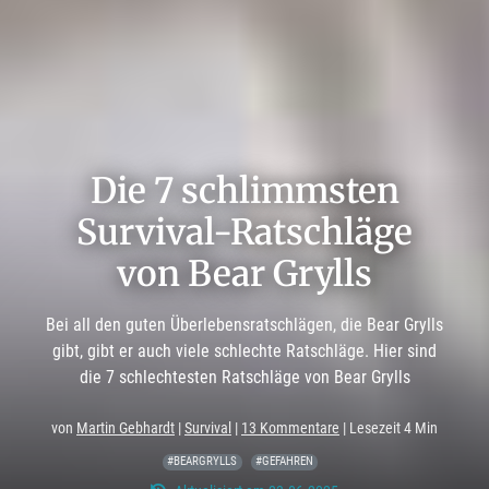
Die 7 schlimmsten
Survival-Ratschläge
von Bear Grylls
Bei all den guten Überlebensratschlägen, die Bear Grylls
gibt, gibt er auch viele schlechte Ratschläge. Hier sind
die 7 schlechtesten Ratschläge von Bear Grylls
von
Martin Gebhardt
|
Survival
|
13 Kommentare
| Lesezeit 4 Min
#BEARGRYLLS
#GEFAHREN