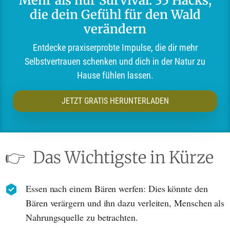
Mehr als nur Survival: 35 Hacks,
die dein Gefühl für den Wald
verändern
Entdecke praxiserprobte Impulse, die dir mehr
Selbstvertrauen schenken und dich in der Natur zu
Hause fühlen lassen.
JETZT GRATIS HERUNTERLADEN
👉
Das Wichtigste in Kürze
Essen nach einem Bären werfen: Dies könnte den
Bären verärgern und ihn dazu verleiten, Menschen als
Nahrungsquelle zu betrachten.