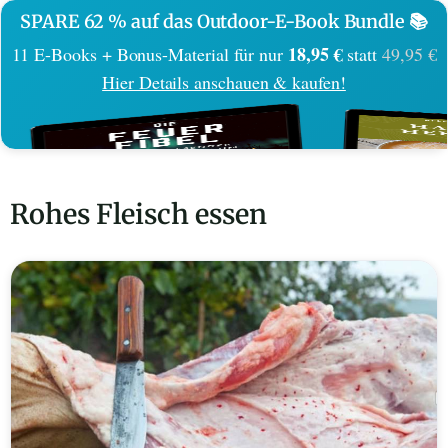
SPARE 62 % auf das Outdoor-E-Book Bundle 📚
18,95 €
11 E-Books + Bonus-Material für nur
statt
49,95 €
Hier Details anschauen & kaufen!
Rohes Fleisch essen