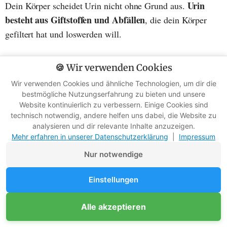
Urin
Dein Körper scheidet Urin nicht ohne Grund aus.
besteht aus Giftstoffen und Abfällen
, die dein Körper
gefiltert hat und loswerden will.
Je mehr du dehydriert bist, desto konzentrierter sind die
🍪 Wir verwenden Cookies
Giftstoffe in deinem Urin.
Wir verwenden Cookies und ähnliche Technologien, um dir die
bestmögliche Nutzungserfahrung zu bieten und unsere
Indem du den Urin mit den Giftstoffen trinkst, zwingst du
Website kontinuierlich zu verbessern. Einige Cookies sind
technisch notwendig, andere helfen uns dabei, die Website zu
deinen Körper, sie erneut zu verarbeiten.
analysieren und dir relevante Inhalte anzuzeigen.
Mehr erfahren in unserer Datenschutzerklärung
|
Impressum
Und rate mal, was dein Körper benötigt, um die Giftstoffe
Nur notwendige
zu filtern?
Einstellungen
Genau, Wasser.
Unterstütze Survival-Kompass
Alle akzeptieren
Mitglied werden
Wenn du mehr dazu wissen willst, lies meinen Artikel
Werbefreie Ratgeber dank Mitgliedern