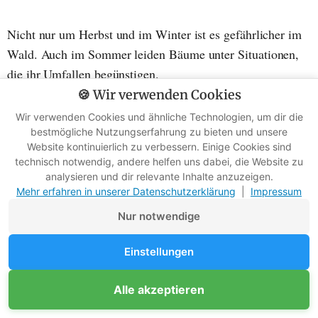
Nicht nur um Herbst und im Winter ist es gefährlicher im
Wald. Auch im Sommer leiden Bäume unter Situationen,
die ihr Umfallen begünstigen.
🍪 Wir verwenden Cookies
Wir verwenden Cookies und ähnliche Technologien, um dir die
Krankheiten und Schädlinge als
bestmögliche Nutzungserfahrung zu bieten und unsere
Ursachen
Website kontinuierlich zu verbessern. Einige Cookies sind
technisch notwendig, andere helfen uns dabei, die Website zu
analysieren und dir relevante Inhalte anzuzeigen.
Verschiedene Krankheiten und Schädlinge können Bäume
Mehr erfahren in unserer Datenschutzerklärung
|
Impressum
erheblich schwächen. Beispielsweise hat die
Nur notwendige
Kastanienminiermotte fast ausschließlich der Rosskastanie
zugesetzt, was dazu führt, dass die Bäume an Kraft
Einstellungen
verlieren und ums Überleben kämpfen (
lfl.bayern.de
)​​.
Unterstütze Survival-Kompass
Alle akzeptieren
Mitglied werden
In den letzten Jahren ist aus Süd-Ost-Europa die
Werbefreie Ratgeber dank Mitgliedern