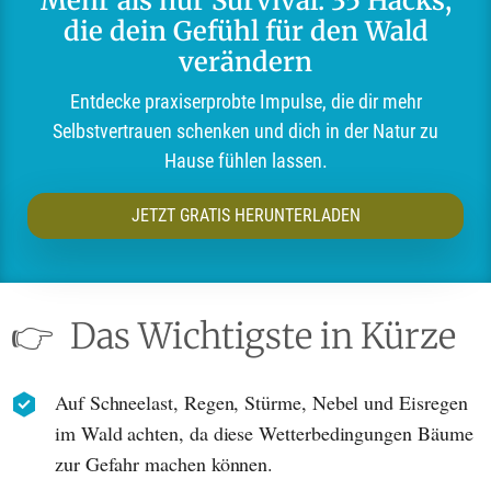
Mehr als nur Survival: 35 Hacks,
die dein Gefühl für den Wald
verändern
Entdecke praxiserprobte Impulse, die dir mehr
Selbstvertrauen schenken und dich in der Natur zu
Hause fühlen lassen.
JETZT GRATIS HERUNTERLADEN
👉
Das Wichtigste in Kürze
Auf Schneelast, Regen, Stürme, Nebel und Eisregen
im Wald achten, da diese Wetterbedingungen Bäume
zur Gefahr machen können.