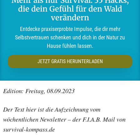
Mehr als nur Survival: 35 Hacks,
die dein Gefühl für den Wald
verändern
Entdecke praxiserprobte Impulse, die dir mehr
Selbstvertrauen schenken und dich in der Natur zu
Hause fühlen lassen.
JETZT GRATIS HERUNTERLADEN
Edition: Freitag, 08.09.2023
Der Text hier ist die Aufzeichnung vom
wöchentlichen Newsletter – der F.I.A.B. Mail von
survival-kompass.de