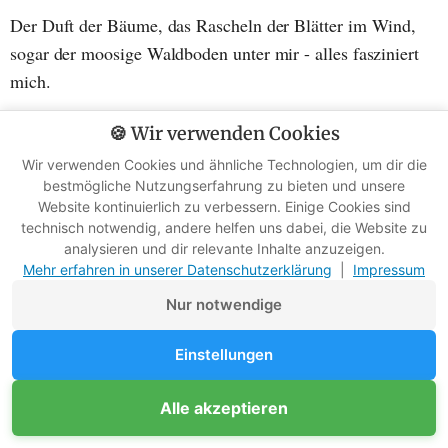
Der Duft der Bäume, das Rascheln der Blätter im Wind,
sogar der moosige Waldboden unter mir - alles fasziniert
mich.
🍪 Wir verwenden Cookies
In der Wildnis finde ich zu mir selbst zurück.
Wir verwenden Cookies und ähnliche Technologien, um dir die
bestmögliche Nutzungserfahrung zu bieten und unsere
Der Alltagsstress fällt ab, mein Geist wird klar.
Website kontinuierlich zu verbessern. Einige Cookies sind
technisch notwendig, andere helfen uns dabei, die Website zu
Ich kann wieder kreativ denken und neue Ideen schmieden.
analysieren und dir relevante Inhalte anzuzeigen.
Mehr erfahren in unserer Datenschutzerklärung
|
Impressum
Und ich fühle mich der Natur sehr verbunden. Sie ist
Nur notwendige
meine Lehrmeisterin und Inspiration zugleich.
Einstellungen
Momente wie diese sind ein Geschenk. 🙏
Unterstütze Survival-Kompass
Alle akzeptieren
Mitglied werden
Werbefreie Ratgeber dank Mitgliedern