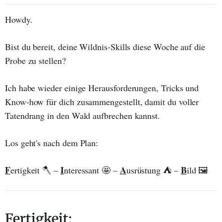
Howdy.
Bist du bereit, deine Wildnis-Skills diese Woche auf die
Probe zu stellen?
Ich habe wieder einige Herausforderungen, Tricks und
Know-how für dich zusammengestellt, damit du voller
Tatendrang in den Wald aufbrechen kannst.
Los geht's nach dem Plan:
F
I
A
B
ertigkeit 🪓 –
nteressant 🤩 –
usrüstung ⛺ –
ild 🖼️
F
ertigkeit: