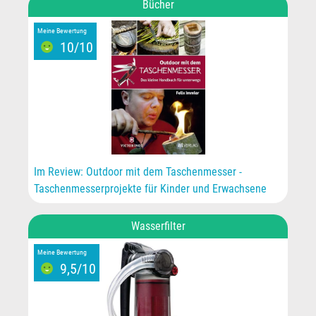
Bücher
Meine Bewertung
10/10
Im Review: Outdoor mit dem Taschenmesser -
Taschenmesserprojekte für Kinder und Erwachsene
Wasserfilter
Meine Bewertung
9,5/10