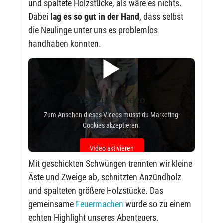
und spaltete Holzstücke, als wäre es nichts.
Dabei
lag es so gut in der Hand
, dass selbst
die Neulinge unter uns es problemlos
handhaben konnten.
▶️
YouTube-Video
Zum Ansehen dieses Videos musst du Marketing-
Cookies akzeptieren.
Video aktivieren
Mit geschickten Schwüngen trennten wir kleine
Äste und Zweige ab, schnitzten Anzündholz
und spalteten größere Holzstücke. Das
gemeinsame
Feuermachen
wurde so zu einem
echten Highlight unseres Abenteuers.