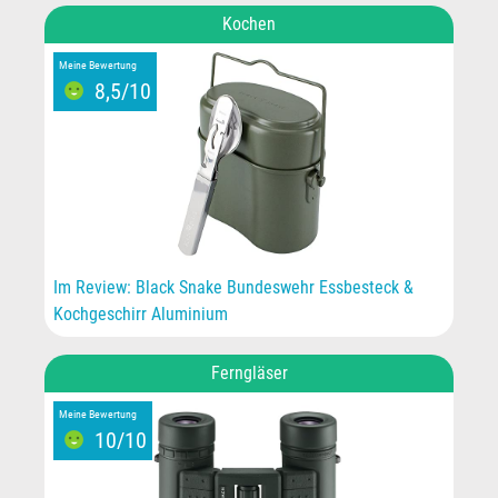
Kochen
Meine Bewertung
8,5/10
Im Review: Black Snake Bundeswehr Essbesteck &
Kochgeschirr Aluminium
Ferngläser
Meine Bewertung
10/10