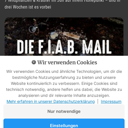
7 Wildpflanzen & Kräuter im Juli auf ihrem Höhepunkt – und in
drei Wochen ist es vorbei
🍪 Wir verwenden Cookies
Wir verwenden Cookies und ähnliche Technologien, um dir die
bestmögliche Nutzungserfahrung zu bieten und unsere
Website kontinuierlich zu verbessern. Einige Cookies sind
technisch notwendig, andere helfen uns dabei, die Website zu
Nur Unkraut? Diese Pflanze kann mehr, als du denkst [FIAB-Mail,
analysieren und dir relevante Inhalte anzuzeigen.
10.07.2026]
Mehr erfahren in unserer Datenschutzerklärung
|
Impressum
Nur notwendige
Einstellungen