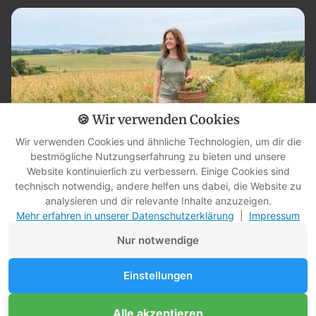
🍪 Wir verwenden Cookies
Wir verwenden Cookies und ähnliche Technologien, um dir die
bestmögliche Nutzungserfahrung zu bieten und unsere
Website kontinuierlich zu verbessern. Einige Cookies sind
technisch notwendig, andere helfen uns dabei, die Website zu
7 Wildpflanzen & Kräuter im Juli auf ihrem Höhepunkt – und in
analysieren und dir relevante Inhalte anzuzeigen.
drei Wochen ist es vorbei
Mehr erfahren in unserer Datenschutzerklärung
|
Impressum
Nur notwendige
Einstellungen
Copyright © 2026. Survival-Kompass.de, Martin Gebhardt. Alle Rechte vorbehalten.
Alle akzeptieren