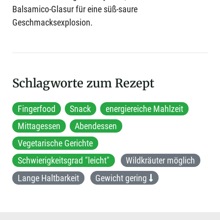
Balsamico-Glasur für eine süß-saure
Geschmacksexplosion.
Schlagworte zum Rezept
Fingerfood
Snack
energiereiche Mahlzeit
Mittagessen
Abendessen
Vegetarische Gerichte
Schwierigkeitsgrad "leicht"
Wildkräuter möglich
Lange Haltbarkeit
Gewicht gering