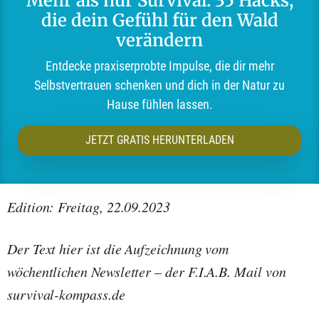
Mehr als nur Survival: 35 Hacks,
die dein Gefühl für den Wald
verändern
Entdecke praxiserprobte Impulse, die dir mehr
Selbstvertrauen schenken und dich in der Natur zu
Hause fühlen lassen.
JETZT GRATIS HERUNTERLADEN
Edition: Freitag, 22.09.2023
Der Text hier ist die Aufzeichnung vom
wöchentlichen Newsletter – der F.I.A.B. Mail von
survival-kompass.de