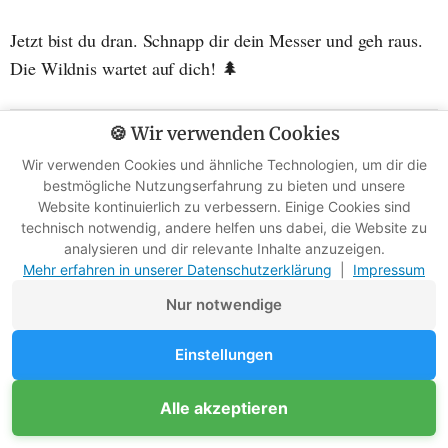
Jetzt bist du dran. Schnapp dir dein Messer und geh raus.
Die Wildnis wartet auf dich! 🌲
🍪 Wir verwenden Cookies
B
ild:
Wir verwenden Cookies und ähnliche Technologien, um dir die
bestmögliche Nutzungserfahrung zu bieten und unsere
Website kontinuierlich zu verbessern. Einige Cookies sind
Die Glut knistert, der Teig duftet - einfach und
technisch notwendig, andere helfen uns dabei, die Website zu
analysieren und dir relevante Inhalte anzuzeigen.
ursprünglich ist dieses Pfannenbrot am Lagerfeuer.
Mehr erfahren in unserer Datenschutzerklärung
|
Impressum
Nur notwendige
Einstellungen
Unterstütze Survival-Kompass
Alle akzeptieren
Mitglied werden
Werbefreie Ratgeber dank Mitgliedern