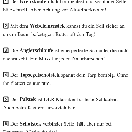
Kreuzknoten
1️⃣ Der
hält bombenfest und verbindet Seile
blitzschnell. Aber Achtung vor Altweiberknoten!
Webeleinenstek
2️⃣ Mit dem
kannst du ein Seil sicher an
einem Baum befestigen. Rettet oft den Tag!
Anglerschlaufe
3️⃣ Die
ist eine perfekte Schlaufe, die nicht
nachrutscht. Ein Muss für jeden Naturburschen!
Topsegelschotstek
4️⃣ Der
spannt dein Tarp bombig. Ohne
ihn flattert es nur rum.
Palstek
5️⃣ Der
ist DER Klassiker für feste Schlaufen.
Auch beim Klettern unverzichtbar.
Schotstek
6️⃣ Der
verbindet Seile, hält aber nur bei
Dauerzug. Merke dir das!