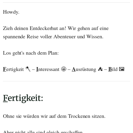
Howdy.
Zieh deinen Entdeckerhut an! Wir gehen auf eine
spannende Reise voller Abenteuer und Wissen.
Los geht's nach dem Plan:
F
I
A
B
ertigkeit 🪓 –
nteressant 🤩 –
usrüstung ⛺ –
ild 🖼️
F
ertigkeit:
Ohne sie würden wir auf dem Trockenen sitzen.
Aber nicht alle sind gleich erschaffen.