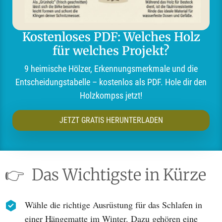
Kostenloses PDF: Welches Holz
für welches Projekt?
9 heimische Hölzer, Erkennungsmerkmale und die
Entscheidungstabelle – kostenlos als PDF. Hole dir den
Holzkompss jetzt!
JETZT GRATIS HERUNTERLADEN
👉
Das Wichtigste in Kürze
Wähle die richtige Ausrüstung für das Schlafen in
einer Hängematte im Winter. Dazu gehören eine