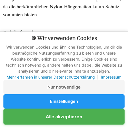
da die herkömmlichen Nylon-Hängematten kaum Schutz
von unten bieten.
Schlafsack
🍪 Wir verwenden Cookies
Wir verwenden Cookies und ähnliche Technologien, um dir die
Manche Sommernächte sind ohne Schlafsack schon
bestmögliche Nutzungserfahrung zu bieten und unsere
grenzwertig. Daher sehe ich den Schlafsack (
hier meine
Website kontinuierlich zu verbessern. Einige Cookies sind
Topliste
) als essenziell an und empfehle dir dort nicht zu
technisch notwendig, andere helfen uns dabei, die Website zu
analysieren und dir relevante Inhalte anzuzeigen.
sparen.
Mehr erfahren in unserer Datenschutzerklärung
|
Impressum
Nur notwendige
Einstellungen
Unterstütze Survival-Kompass
Alle akzeptieren
Mitglied werden
Werbefreie Ratgeber dank Mitgliedern