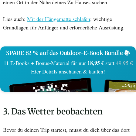
einen Ort in der Nähe deines Zu Hauses suchen.
Lies auch:
Mit der Hängematte schlafen
: wichtige
Grundlagen für Anfänger und erforderliche Ausrüstung.
SPARE 62 % auf das Outdoor-E-Book Bundle 📚
18,95 €
11 E-Books + Bonus-Material für nur
statt
49,95 €
Hier Details anschauen & kaufen!
3. Das Wetter beobachten
Bevor du deinen Trip startest, musst du dich über das dort