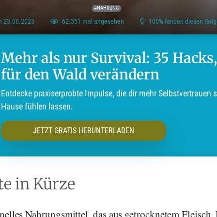
#NAHRUNG
am 23.06.2025
62.351 mal angesehen
100% fanden diesen Ratge
Mehr als nur Survival: 35 Hacks,
für den Wald verändern
Entdecke praxiserprobte Impulse, die dir mehr Selbstvertrauen 
Hause fühlen lassen.
JETZT GRATIS HERUNTERLADEN
e in Kürze
onelles Nahrungsmittel, das aus getrocknetem Fleisch,