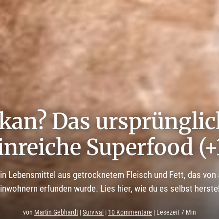
an? Das ursprünglic
inreiche Superfood (+
in Lebensmittel aus getrocknetem Fleisch und Fett, das von
inwohnern erfunden wurde. Lies hier, wie du es selbst herstel
von
Martin Gebhardt
|
Survival
|
10 Kommentare
| Lesezeit 7 Min