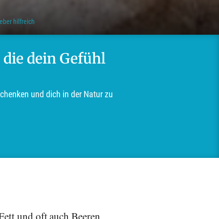
ber hilfreich
 die dein Gefühl
schenken und dich in der Natur zu
 Fett und oft auch Beeren