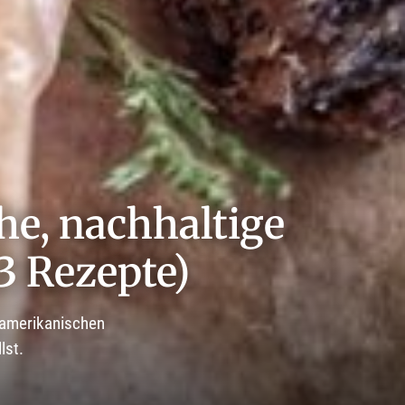
he, nachhaltige
3 Rezepte)
 amerikanischen
lst.