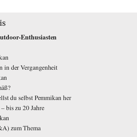
is
Outdoor-Enthusiasten
kan
 in der Vergangenheit
kan
mäß?
llst du selbst Pemmikan her
– bis zu 20 Jahre
kan
Q&A) zum Thema