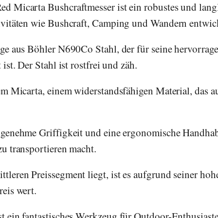
d Micarta Bushcraftmesser ist ein robustes und lang
tivitäten wie Bushcraft, Camping und Wandern entwic
nge aus Böhler N690Co Stahl, der für seine hervorrag
ist. Der Stahl ist rostfrei und zäh.
em Micarta, einem widerstandsfähigen Material, das au
ngenehme Griffigkeit und eine ergonomische Handhabu
zu transportieren macht.
tleren Preissegment liegt, ist es aufgrund seiner hoh
eis wert.
t ein fantastisches Werkzeug für Outdoor-Enthusiasten