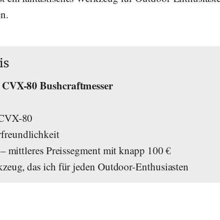
n.
is
el CVX-80 Bushcraftmesser
s CVX-80
reundlichkeit
 – mittleres Preissegment mit knapp 100 €
kzeug, das ich für jeden Outdoor-Enthusiasten