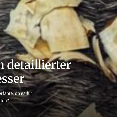
 detaillierter
esser
fahre, ob es für
äten?