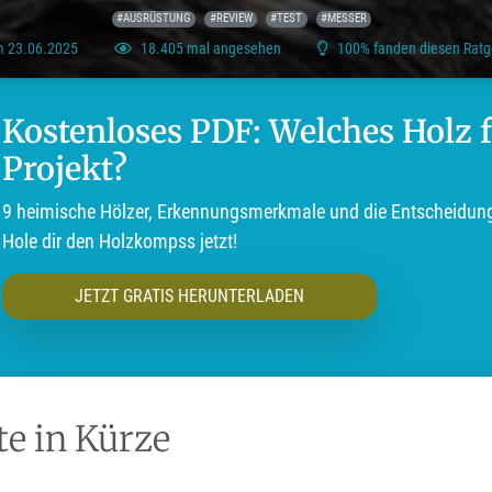
#AUSRÜSTUNG
#REVIEW
#TEST
#MESSER
am 23.06.2025
18.405 mal angesehen
100% fanden diesen Ratge
Kostenloses PDF: Welches Holz 
Projekt?
9 heimische Hölzer, Erkennungsmerkmale und die Entscheidungs
Hole dir den Holzkompss jetzt!
JETZT GRATIS HERUNTERLADEN
e in Kürze