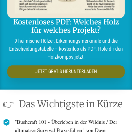
Kostenloses PDF: Welches Holz
für welches Projekt?
9 heimische Hölzer, Erkennungsmerkmale und die
Entscheidungstabelle – kostenlos als PDF. Hole dir den
Holzkompss jetzt!
JETZT GRATIS HERUNTERLADEN
👉
Das Wichtigste in Kürze
"Bushcraft 101 - Überleben in der Wildnis / Der
ultimative Survival Praxisführer" von Dave