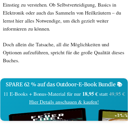
Einstieg zu verstehen. Ob Selbstverteidigung, Basics in
Elektronik oder auch das Sammeln von Heilkräutern – du
lernst hier alles Notwendige, um dich gezielt weiter
informieren zu können.
Doch allein die Tatsache, all die Möglichkeiten und
Optionen aufzuführen, spricht für die große Qualität dieses
Buches.
SPARE 62 % auf das Outdoor-E-Book Bundle 📚
18,95 €
11 E-Books + Bonus-Material für nur
statt
49,95 €
Hier Details anschauen & kaufen!