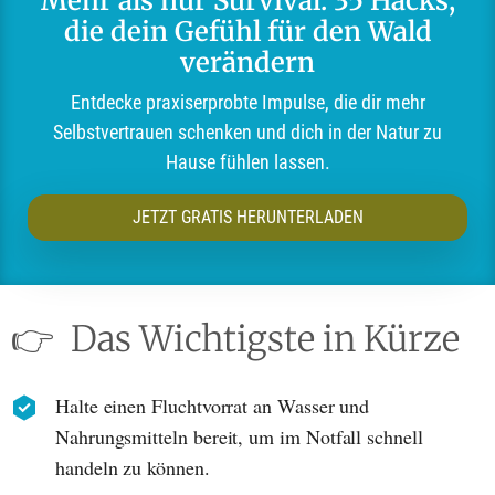
Mehr als nur Survival: 35 Hacks,
die dein Gefühl für den Wald
verändern
Entdecke praxiserprobte Impulse, die dir mehr
Selbstvertrauen schenken und dich in der Natur zu
Hause fühlen lassen.
JETZT GRATIS HERUNTERLADEN
👉
Das Wichtigste in Kürze
Halte einen Fluchtvorrat an Wasser und
Nahrungsmitteln bereit, um im Notfall schnell
handeln zu können.