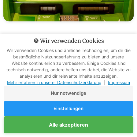
Bevor du also weder Bargeld von der Bank abheben noch
🍪 Wir verwenden Cookies
digital bezahlen kannst, sorge lieber dafür, dass du stets
Wir verwenden Cookies und ähnliche Technologien, um dir die
Zugriff auf eine angemessene Menge Bargeld hast, die du
bestmögliche Nutzungserfahrung zu bieten und unsere
im Fall der Fälle einsetzen kannst.
Website kontinuierlich zu verbessern. Einige Cookies sind
technisch notwendig, andere helfen uns dabei, die Website zu
analysieren und dir relevante Inhalte anzuzeigen.
3. Bereite deine medizinische
Mehr erfahren in unserer Datenschutzerklärung
|
Impressum
Versorgung vor
Nur notwendige
Einstellungen
Wie dir sicher bewusst ist, kann es insbesondere in
Ausnahmeszenarien zu Verletzungen und Krankheiten
Unterstütze Survival-Kompass
Alle akzeptieren
Mitglied werden
kommen. Auch darauf solltest du stets vorbereitet sein.
Werbefreie Ratgeber dank Mitgliedern