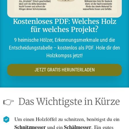
Kostenloses PDF: Welches Holz
für welches Projekt?
9 heimische Hölzer, Erkennungsmerkmale und die
Entscheidungstabelle – kostenlos als PDF. Hole dir den
Holzkompss jetzt!
JETZT GRATIS HERUNTERLADEN
👉
Das Wichtigste in Kürze
Um einen Holzlöffel zu schnitzen, benötigst du ein
Schnitzmesser
Schälmesser
und ein
. Ein gutes