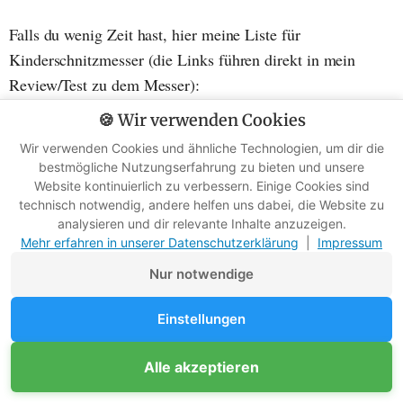
Falls du wenig Zeit hast, hier meine Liste für
Kinderschnitzmesser (die Links führen direkt in mein
Review/Test zu dem Messer):
🍪 Wir verwenden Cookies
Im Review: BeaverCraft Schnitzmesser für Anfänger
Wir verwenden Cookies und ähnliche Technologien, um dir die
C1
bestmögliche Nutzungserfahrung zu bieten und unsere
Website kontinuierlich zu verbessern. Einige Cookies sind
Im Review: BeaverCraft Kindermesser und
technisch notwendig, andere helfen uns dabei, die Website zu
analysieren und dir relevante Inhalte anzuzeigen.
Pfadfindermesser
Mehr erfahren in unserer Datenschutzerklärung
|
Impressum
Im Review: Morakniv Unisex Adult Safe, Grün, small
Nur notwendige
(Carbonstahl)
Einstellungen
Im Review: Hultafors Sicherheitsmesser SKR,
380090
Unterstütze Survival-Kompass
Alle akzeptieren
Mitglied werden
Werbefreie Ratgeber dank Mitgliedern