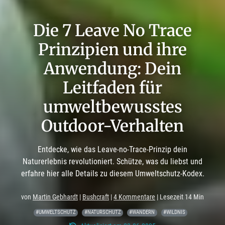
Die 7 Leave No Trace
Prinzipien und ihre
Anwendung: Dein
Leitfaden für
umweltbewusstes
Outdoor-Verhalten
Entdecke, wie das Leave-no-Trace-Prinzip dein
Naturerlebnis revolutioniert. Schütze, was du liebst und
erfahre hier alle Details zu diesem Umweltschutz-Kodex.
von
Martin Gebhardt
|
Bushcraft
|
4 Kommentare
| Lesezeit 14 Min
#UMWELTSCHUTZ
#NATURSCHUTZ
#WANDERN
#WILDNIS