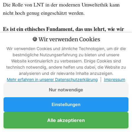
Die Rolle von LNT in der modernen Umweltethik kann
nicht hoch genug eingeschätzt werden.
Es ist ein ethisches Fundament, das uns lehrt, wie wir
uns als TEIL der Natur – nicht als ihre Eroberer –
🍪 Wir verwenden Cookies
fühlen können.
Wir verwenden Cookies und ähnliche Technologien, um dir die
bestmögliche Nutzungserfahrung zu bieten und unsere
Im Kern von LNT steht der Respekt vor der Natur und
Website kontinuierlich zu verbessern. Einige Cookies sind
technisch notwendig, andere helfen uns dabei, die Website zu
dem gemeinsamen Raum, den wir alle genießen.
analysieren und dir relevante Inhalte anzuzeigen.
Mehr erfahren in unserer Datenschutzerklärung
|
Impressum
Unsere Wanderstiefel mögen die Erde betreten, aber eine
Nur notwendige
tiefe Spur – die hinterlassen wir nicht.
Einstellungen
Stattdessen hinterlassen wir eine stille Danksagung, ein
unsichtbares Zeichen der Achtung für die Wildnis und
Unterstütze Survival-Kompass
Alle akzeptieren
Mitglied werden
Werbefreie Ratgeber dank Mitgliedern
alles, was darin lebt.