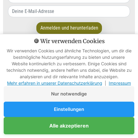
Anmelden und herunterladen
🍪 Wir verwenden Cookies
100 % kein Spam. Abmeldung jederzeit möglich.
Datenschutzerklärung.
Wir verwenden Cookies und ähnliche Technologien, um dir die
bestmögliche Nutzungserfahrung zu bieten und unsere
Website kontinuierlich zu verbessern. Einige Cookies sind
Weiterhin erhältst du meine F.I.A.B.-Mail jeden Freitag und du
technisch notwendig, andere helfen uns dabei, die Website zu
exklusiven E-Mail-Community
wirst damit Teil meiner
.
analysieren und dir relevante Inhalte anzuzeigen.
Mehr erfahren in unserer Datenschutzerklärung
|
Impressum
Nur notwendige
Ich stelle dir gleich weiter unten die oben genannten besten
Einstellungen
Hölzer vor. Aber vorher schaue dir besser noch die
Grundlagen zu Holz an.
Unterstütze Survival-Kompass
Alle akzeptieren
Mitglied werden
Werbefreie Ratgeber dank Mitgliedern