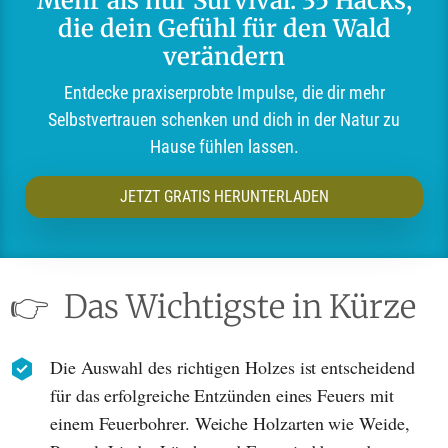
Mehr als nur Survival: 35 Hacks,
die dein Gefühl für den Wald
verändern
Entdecke praxiserprobte Impulse, die dir mehr
Selbstvertrauen schenken und dich in der Natur zu
Hause fühlen lassen.
JETZT GRATIS HERUNTERLADEN
👉
Das Wichtigste in Kürze
Die Auswahl des richtigen Holzes ist entscheidend
für das erfolgreiche Entzünden eines Feuers mit
einem Feuerbohrer. Weiche Holzarten wie Weide,