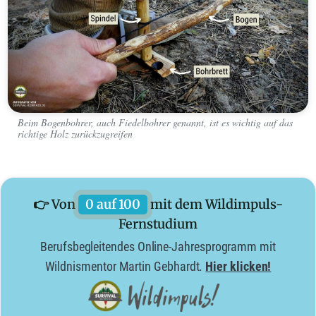
Beim Bogenbohrer, auch Fiedelbohrer genannt, ist es wichtig auf das
richtige Holz zurückzugreifen
👉 Von
0 auf 100
mit dem Wildimpuls-
Fernstudium
Berufsbegleitendes Online-Jahresprogramm mit
Wildnismentor Martin Gebhardt.
Hier klicken!