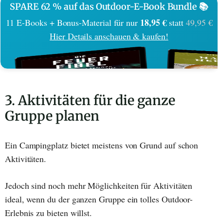
SPARE 62 % auf das Outdoor-E-Book Bundle 📚
18,95 €
11 E-Books + Bonus-Material für nur
statt
49,95 €
Hier Details anschauen & kaufen!
3. Aktivitäten für die ganze
Gruppe planen
Ein Campingplatz bietet meistens von Grund auf schon
Aktivitäten.
Jedoch sind noch mehr Möglichkeiten für Aktivitäten
ideal, wenn du der ganzen Gruppe ein tolles Outdoor-
Erlebnis zu bieten willst.