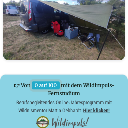
👉 Von
0 auf 100
mit dem Wildimpuls-
Fernstudium
Berufsbegleitendes Online-Jahresprogramm mit
Wildnismentor Martin Gebhardt.
Hier klicken!