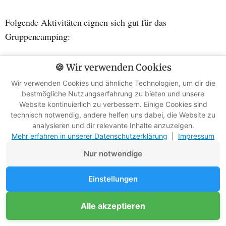
Folgende Aktivitäten eignen sich gut für das
Gruppencamping:
Wanderungen
: Vom kurzen Spaziergang bis zur
🍪 Wir verwenden Cookies
Gipfeltour, für jeden Schwierigkeitsgrad gibt es
Wir verwenden Cookies und ähnliche Technologien, um dir die
passende Wanderrouten. Plant auch für weniger
bestmögliche Nutzungserfahrung zu bieten und unsere
Website kontinuierlich zu verbessern. Einige Cookies sind
mobile Teilnehmer leichte Walking-Touren ein.
technisch notwendig, andere helfen uns dabei, die Website zu
analysieren und dir relevante Inhalte anzuzeigen.
Radtouren
: Erkundet die Gegend rund um den
Mehr erfahren in unserer Datenschutzerklärung
|
Impressum
Campingplatz bequem mit dem Rad. Recherchiert
Nur notwendige
schöne Routen und Rastplätze unterwegs. Vergesst
nicht Fahrradreparatursets einzupacken!
Einstellungen
Wasseraktivitäten
: Planschen, Schwimmen, Boot
Unterstütze Survival-Kompass
Alle akzeptieren
Mitglied werden
Werbefreie Ratgeber dank Mitgliedern
fahren, Surfen, Tauchen, Angeln - am oder auf dem