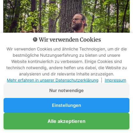
🍪 Wir verwenden Cookies
Wir verwenden Cookies und ähnliche Technologien, um dir die
bestmögliche Nutzungserfahrung zu bieten und unsere
Website kontinuierlich zu verbessern. Einige Cookies sind
technisch notwendig, andere helfen uns dabei, die Website zu
analysieren und dir relevante Inhalte anzuzeigen.
Mehr erfahren in unserer Datenschutzerklärung
|
Impressum
Nur notwendige
Einstellungen
🔥 Die Magie der Stille – Warum dein Sitzplatz
Unterstütze Survival-Kompass
Alle akzeptieren
Mitglied werden
wirkt?
Werbefreie Ratgeber dank Mitgliedern