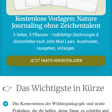
Kostenlose Vorlagen: Nature
Journaling ohne Zeichentalent
5 Seiten, 5 Pflanzen – halbfertige Zeichnungen &
Sinnesfelder nach John Muir Laws. Ausdrucken,
rausgehen, anfangen.
JETZT GRATIS HERUNTERLADEN
👉
Das Wichtigste in Kürze
Die Kernroutinen der Wildnispädagogik sind uralte
Praktiken, die dir helfen, deine Sinne zu schärfen und