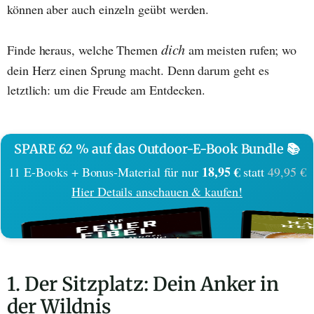
können aber auch einzeln geübt werden.
dich
Finde heraus, welche Themen
am meisten rufen; wo
dein Herz einen Sprung macht. Denn darum geht es
letztlich: um die Freude am Entdecken.
SPARE 62 % auf das Outdoor-E-Book Bundle 📚
18,95 €
11 E-Books + Bonus-Material für nur
statt
49,95 €
Hier Details anschauen & kaufen!
1. Der Sitzplatz: Dein Anker in
der Wildnis