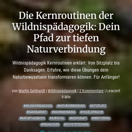
Die Kernroutinen der
Wildnispädagogik: Dein
Pfad zur tiefen
Naturverbindung
Wildnispädagogik Kernroutinen erklärt: Von Sitzplatz bis
Danksagen. Erfahre, wie diese Übungen dein
Naturbewusstsein transformieren können. Für Anfänger!
von
Martin Gebhardt
|
Wildnispädagogik
|
2 Kommentare
| Lesezeit
9 Min
#WILDNISPÄDAGOGIK
#NATURVERBINDUNG
#SITZPLATZ
#DANKBARKEIT
#WAHRNEHMUNG
#VOGELSPRACHE
#NATURTAGEBUCH
#SURVIVAL
#BUSHCRAFT
#MENTORING
#PÄDAGOGEN
#COYOTETECHING