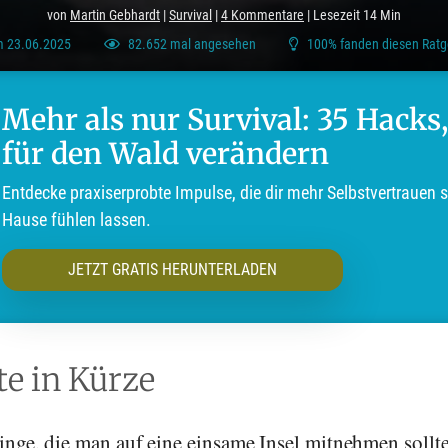
von
Martin Gebhardt
|
Survival
|
4 Kommentare
| Lesezeit 14 Min
am 23.06.2025
82.652 mal angesehen
100% fanden diesen Ratge
Mehr als nur Survival: 35 Hacks,
für den Wald verändern
Entdecke praxiserprobte Impulse, die dir mehr Selbstvertrauen 
Hause fühlen lassen.
JETZT GRATIS HERUNTERLADEN
e in Kürze
inge, die man auf eine einsame Insel mitnehmen sollt