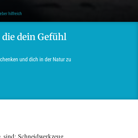
ber hilfreich
 die dein Gefühl
schenken und dich in der Natur zu
e, sind: Schneidwerkzeug,