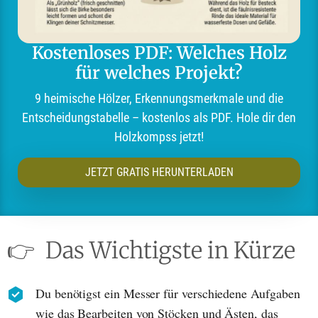
Kostenloses PDF: Welches Holz
für welches Projekt?
9 heimische Hölzer, Erkennungsmerkmale und die
Entscheidungstabelle – kostenlos als PDF. Hole dir den
Holzkompss jetzt!
JETZT GRATIS HERUNTERLADEN
👉
Das Wichtigste in Kürze
Du benötigst ein Messer für verschiedene Aufgaben
wie das Bearbeiten von Stöcken und Ästen, das