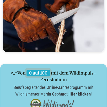
👉 Von
0 auf 100
mit dem Wildimpuls-
Fernstudium
Berufsbegleitendes Online-Jahresprogramm mit
Wildnismentor Martin Gebhardt.
Hier klicken!